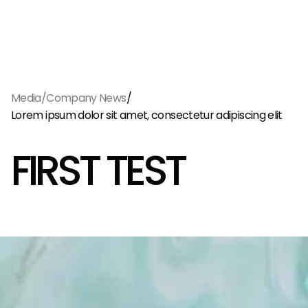
Menu
EN
/
/
Media
Company News
Lorem ipsum dolor sit amet, consectetur adipiscing elit
FIRST TEST