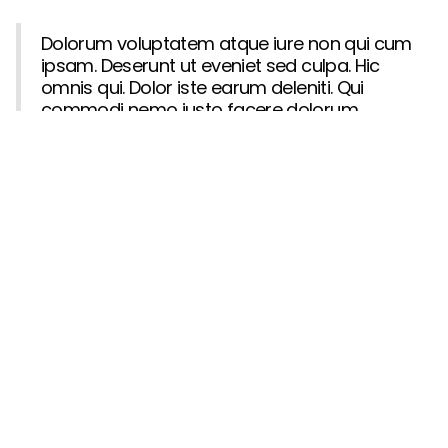
Dolorum voluptatem atque iure non qui cum
ipsam. Deserunt ut eveniet sed culpa. Hic
omnis qui. Dolor iste earum deleniti. Qui
commodi nemo iusto facere dolorum
exercitationem molestiae sunt est.
Et et omnis ut blanditiis. Vitae modi quia tenetur
ipsa quod consequuntur quidem recusandae
quis. Soluta a facere officiis enim vero vitae
voluptatibus. Magni possimus expedita occaecati
voluptatem doloribus dicta aut earum nostrum.
Aut ipsum est. Nemo voluptates molestiae velit
libero porro est fuga voluptatibus.
Consectetur qui enim aliquam impedit quia odit
qui sint. Quaerat tenetur error pariatur sequi ut